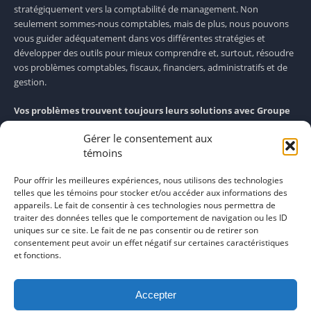
stratégiquement vers la comptabilité de management. Non
seulement sommes-nous comptables, mais de plus, nous pouvons
vous guider adéquatement dans vos différentes stratégies et
développer des outils pour mieux comprendre et, surtout, résoudre
vos problèmes comptables, fiscaux, financiers, administratifs et de
gestion.
Vos problèmes trouvent toujours leurs solutions avec Groupe
Conseil MCA!
Gérer le consentement aux
témoins
NOTRE CABINET
NOTRE EXPERTISE
Pour offrir les meilleures expériences, nous utilisons des technologies
NOTRE ÉQUIPE
telles que les témoins pour stocker et/ou accéder aux informations des
CARRIÈRE
appareils. Le fait de consentir à ces technologies nous permettra de
NOUS JOINDRE
traiter des données telles que le comportement de navigation ou les ID
uniques sur ce site. Le fait de ne pas consentir ou de retirer son
Politique de confidentialité
consentement peut avoir un effet négatif sur certaines caractéristiques
Plan de site
et fonctions.
Accepter